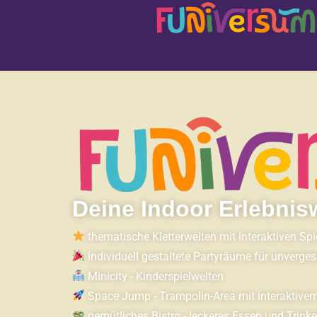
Deine Indoor Erlebnis
thematische Kletterwelten mit interaktiven Sp
individuell gestaltete Partyräume für unverge
Minicity - Kinderspielwelten
Space Jump - Trampolin-Area mit interaktivem
gemütliches Bistro - leckeres Essen und Trink