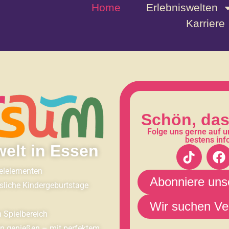
Home
Erlebniswelten
Karriere
Schön, das
Folge uns gerne auf 
bestens info
welt in Essen
ielelementen
Abonniere uns
ssliche Kindergeburtstage
Wir suchen Ve
 Spielbereich
en genießen – mit perfektem