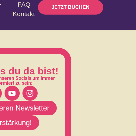
FAQ
JETZT BUCHEN
Kontakt
s du da bist!
unseren Socials um immer
rmiert zu sein:
eren Newsletter
rstärkung!